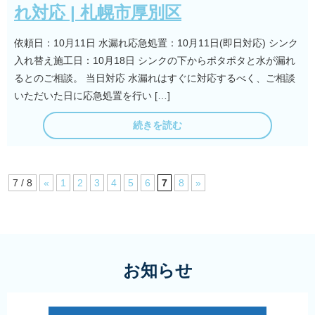
れ対応 | 札幌市厚別区
依頼日：10月11日 水漏れ応急処置：10月11日(即日対応) シンク
入れ替え施工日：10月18日 シンクの下からポタポタと水が漏れ
るとのご相談。 当日対応 水漏れはすぐに対応するべく、ご相談
いただいた日に応急処置を行い […]
続きを読む
7 / 8
«
1
2
3
4
5
6
7
8
»
お知らせ